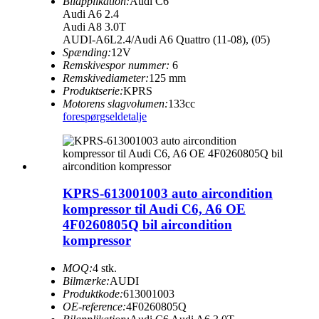
Bilapplikation:
Audi C6
Audi A6 2.4
Audi A8 3.0T
AUDI-A6L2.4/Audi A6 Quattro (11-08), (05)
Spænding:
12V
Remskivespor nummer:
6
Remskivediameter:
125 mm
Produktserie:
KPRS
Motorens slagvolumen:
133cc
forespørgsel
detalje
KPRS-613001003 auto aircondition
kompressor til Audi C6, A6 OE
4F0260805Q bil aircondition
kompressor
MOQ:
4 stk.
Bilmærke:
AUDI
Produktkode:
613001003
OE-reference:
4F0260805Q