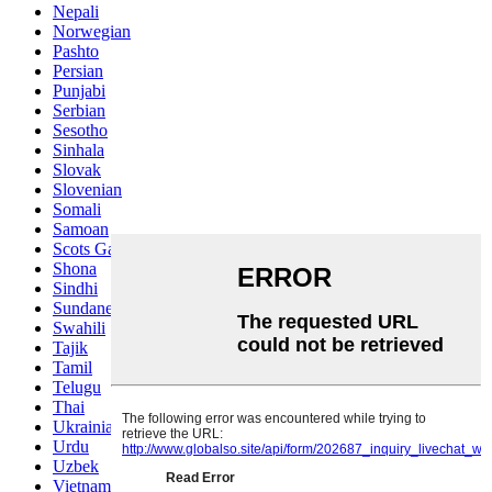
Nepali
Norwegian
Pashto
Persian
Punjabi
Serbian
Sesotho
Sinhala
Slovak
Slovenian
Somali
Samoan
Scots Gaelic
Shona
Sindhi
Sundanese
Swahili
Tajik
Tamil
Telugu
Thai
Ukrainian
Urdu
Uzbek
Vietnamese