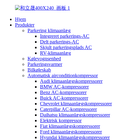
Hjem
Produkter
Parkering klimaanlæg
Integreret parkerings-AC
Delt parkerings-AC
Skjult parkeringsplads AC
RV-klimaanlæg
Kølevognsenhed
Parkeringsvarmer
Bilkøleskab
Automatisk airconditionkompressor
Audi klimaanlægskompressorer
BMW AC-kompressorer
Benz AC-kompressorer
Buick AC-kompressorer
Chevrolet klimaanlægskompressorer
Caterpillar AC-kompressorer
Daihatsu klimaanlægskompressorer
Elektrisk kompressor
Fiat klimaanlægskompressorer
Ford klimaanlægskompressorer
Hyundai klimaanlægskompressorer