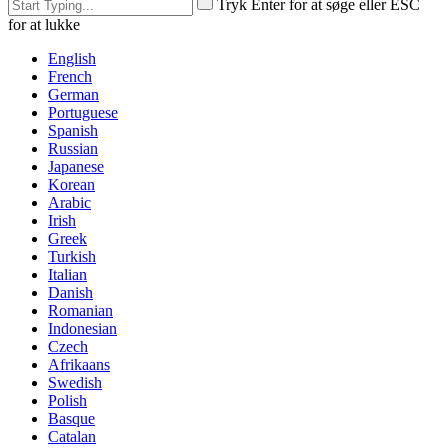
Tryk Enter for at søge eller ESC
for at lukke
English
French
German
Portuguese
Spanish
Russian
Japanese
Korean
Arabic
Irish
Greek
Turkish
Italian
Danish
Romanian
Indonesian
Czech
Afrikaans
Swedish
Polish
Basque
Catalan