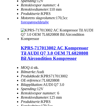
Spænding:
12V
Remskivespor nummer:
4
Remskivediameter:
110 mm
Produktserie:
KPRS
Motorens slagvolumen:
170,5cc
forespørgsel
detalje
KPRS-717013002 AC Kompressor
Til AUDI Q7 3.0 OEM 7L6820808
Bil Aircondition Kompressor
MOQ:
4 stk.
Bilmærke:
Audi
Produktkode:
KPRS717013002
OE-reference:
7L6820808
Bilapplikation:
AUDI Q7 3.0
Spænding:
12V
Remskivespor nummer:
6
Remskivediameter:
125 mm
Produktserie:
KPRS
Forskydning:
170,5cc