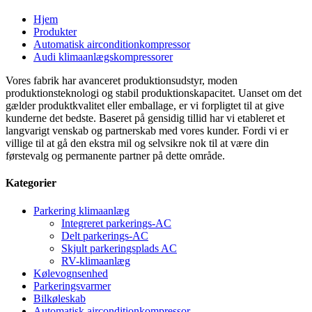
Hjem
Produkter
Automatisk airconditionkompressor
Audi klimaanlægskompressorer
Vores fabrik har avanceret produktionsudstyr, moden
produktionsteknologi og stabil produktionskapacitet. Uanset om det
gælder produktkvalitet eller emballage, er vi forpligtet til at give
kunderne det bedste. Baseret på gensidig tillid har vi etableret et
langvarigt venskab og partnerskab med vores kunder. Fordi vi er
villige til at gå den ekstra mil og selvsikre nok til at være din
førstevalg og permanente partner på dette område.
Kategorier
Parkering klimaanlæg
Integreret parkerings-AC
Delt parkerings-AC
Skjult parkeringsplads AC
RV-klimaanlæg
Kølevognsenhed
Parkeringsvarmer
Bilkøleskab
Automatisk airconditionkompressor