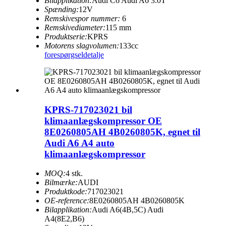
Bilapplikation:
Audi C6 Audi A6 3.0T
Spænding:
12V
Remskivespor nummer:
6
Remskivediameter:
115 mm
Produktserie:
KPRS
Motorens slagvolumen:
133cc
forespørgsel
detalje
KPRS-717023021 bil
klimaanlægskompressor OE
8E0260805AH 4B0260805K, egnet til
Audi A6 A4 auto
klimaanlægskompressor
MOQ:
4 stk.
Bilmærke:
AUDI
Produktkode:
717023021
OE-reference:
8E0260805AH 4B0260805K
Bilapplikation:
Audi A6(4B,5C) Audi
A4(8E2,B6)