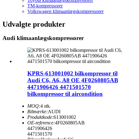
Toyota klimaanlægskompressorer
TM-kompressorer
Volkswagen klimaanlægskompressorer
Udvalgte produkter
Audi klimaanlægskompressorer
KPRS-613001002 bilkompressor til
Audi C6, A6, A8 OE 4F0260805AB
4471906426 4471501570
bilkompressor til aircondition
MOQ:
4 stk.
Bilmærke:
AUDI
Produktkode:
613001002
OE-reference:
4F0260805AB
4471906426
4471501570