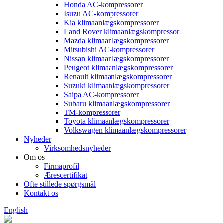
Honda AC-kompressorer
Isuzu AC-kompressorer
Kia klimaanlægskompressorer
Land Rover klimaanlægskompressor
Mazda klimaanlægskompressorer
Mitsubishi AC-kompressorer
Nissan klimaanlægskompressorer
Peugeot klimaanlægskompressorer
Renault klimaanlægskompressorer
Suzuki klimaanlægskompressorer
Saipa AC-kompressorer
Subaru klimaanlægskompressorer
TM-kompressorer
Toyota klimaanlægskompressorer
Volkswagen klimaanlægskompressorer
Nyheder
Virksomhedsnyheder
Om os
Firmaprofil
Ærescertifikat
Ofte stillede spørgsmål
Kontakt os
English