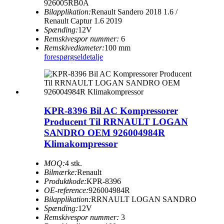
926005RB0A
Bilapplikation:
Renault Sandero 2018 1.6 /
Renault Captur 1.6 2019
Spænding:
12V
Remskivespor nummer:
6
Remskivediameter:
100 mm
forespørgsel
detalje
KPR-8396 Bil AC Kompressorer
Producent Til RRNAULT LOGAN
SANDRO OEM 926004984R
Klimakompressor
MOQ:
4 stk.
Bilmærke:
Renault
Produktkode:
KPR-8396
OE-reference:
926004984R
Bilapplikation:
RRNAULT LOGAN SANDRO
Spænding:
12V
Remskivespor nummer:
3