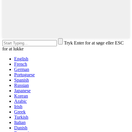
Tryk Enter for at søge eller ESC
for at lukke
English
French
German
Portuguese
Spanish
Russian
Japanese
Korean
Arabic
Irish
Greek
Turkish
Italian
Danish