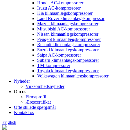
Honda AC-kompressorer
Isuzu AC-kompressorer
Kia klimaanlægskompressorer
Land Rover klimaanlægskompressor
Mazda klimaanlægskompressorer
Mitsubishi AC-kompressorer
Nissan klimaanlægskompressorer
Peugeot klimaanlægskompressorer
Renault klimaanlægskompressorer
Suzuki klimaanlægskompressorer
Saipa AC-kompressorer
Subaru klimaanlægskompressorer
TM-kompressorer
Toyota klimaanlægskompressorer
Volkswagen klimaanlægskompressorer
Nyheder
Virksomhedsnyheder
Om os
Firmaprofil
Ærescertifikat
Ofte stillede spørgsmål
Kontakt os
English