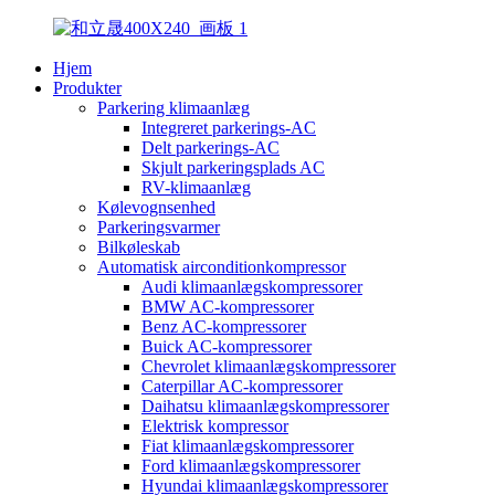
Hjem
Produkter
Parkering klimaanlæg
Integreret parkerings-AC
Delt parkerings-AC
Skjult parkeringsplads AC
RV-klimaanlæg
Kølevognsenhed
Parkeringsvarmer
Bilkøleskab
Automatisk airconditionkompressor
Audi klimaanlægskompressorer
BMW AC-kompressorer
Benz AC-kompressorer
Buick AC-kompressorer
Chevrolet klimaanlægskompressorer
Caterpillar AC-kompressorer
Daihatsu klimaanlægskompressorer
Elektrisk kompressor
Fiat klimaanlægskompressorer
Ford klimaanlægskompressorer
Hyundai klimaanlægskompressorer