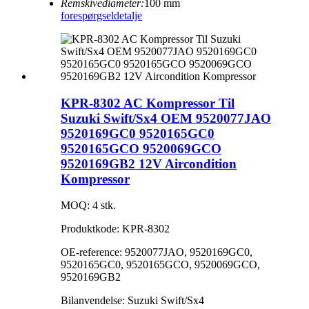
Remskivediameter:
100 mm
forespørgsel
detalje
KPR-8302 AC Kompressor Til
Suzuki Swift/Sx4 OEM 9520077JAO
9520169GC0 9520165GC0
9520165GCO 9520069GCO
9520169GB2 12V Aircondition
Kompressor
MOQ: 4 stk.
Produktkode: KPR-8302
OE-reference: 9520077JAO, 9520169GC0,
9520165GC0, 9520165GCO, 9520069GCO,
9520169GB2
Bilanvendelse: Suzuki Swift/Sx4