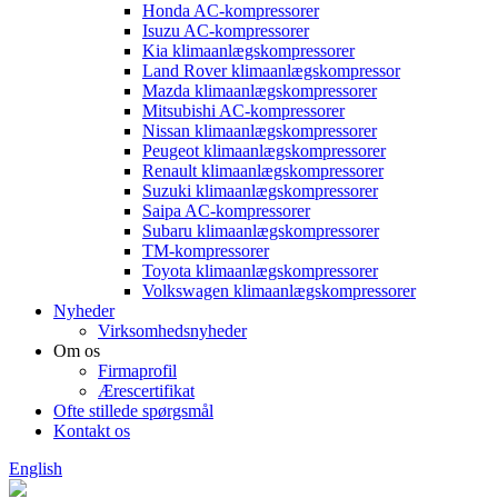
Honda AC-kompressorer
Isuzu AC-kompressorer
Kia klimaanlægskompressorer
Land Rover klimaanlægskompressor
Mazda klimaanlægskompressorer
Mitsubishi AC-kompressorer
Nissan klimaanlægskompressorer
Peugeot klimaanlægskompressorer
Renault klimaanlægskompressorer
Suzuki klimaanlægskompressorer
Saipa AC-kompressorer
Subaru klimaanlægskompressorer
TM-kompressorer
Toyota klimaanlægskompressorer
Volkswagen klimaanlægskompressorer
Nyheder
Virksomhedsnyheder
Om os
Firmaprofil
Ærescertifikat
Ofte stillede spørgsmål
Kontakt os
English