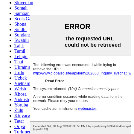
Slovenian
Somali
Samoan
Scots Gaelic
Shona
Sindhi
Sundanese
Swahili
Tajik
Tamil
Telugu
Thai
Ukrainian
Urdu
Uzbek
Vietnamese
Welsh
Xhosa
Yiddish
Yoruba
Zulu
Kinyarwanda
Tatar
Oriya
Turkmen