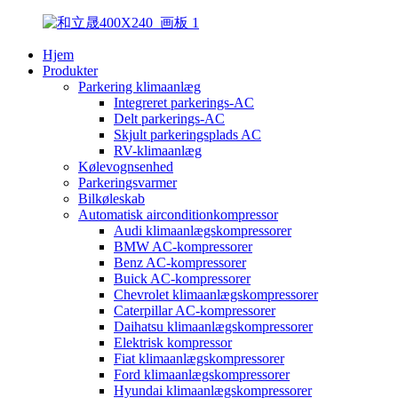
Hjem
Produkter
Parkering klimaanlæg
Integreret parkerings-AC
Delt parkerings-AC
Skjult parkeringsplads AC
RV-klimaanlæg
Kølevognsenhed
Parkeringsvarmer
Bilkøleskab
Automatisk airconditionkompressor
Audi klimaanlægskompressorer
BMW AC-kompressorer
Benz AC-kompressorer
Buick AC-kompressorer
Chevrolet klimaanlægskompressorer
Caterpillar AC-kompressorer
Daihatsu klimaanlægskompressorer
Elektrisk kompressor
Fiat klimaanlægskompressorer
Ford klimaanlægskompressorer
Hyundai klimaanlægskompressorer