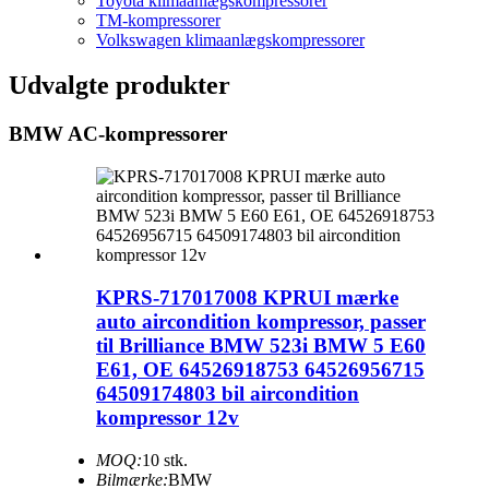
Toyota klimaanlægskompressorer
TM-kompressorer
Volkswagen klimaanlægskompressorer
Udvalgte produkter
BMW AC-kompressorer
KPRS-717017008 KPRUI mærke
auto aircondition kompressor, passer
til Brilliance BMW 523i BMW 5 E60
E61, OE 64526918753 64526956715
64509174803 bil aircondition
kompressor 12v
MOQ:
10 stk.
Bilmærke:
BMW