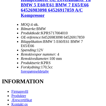
BMW 5 E60/E61 BMW 7 E65/E66
64526983098 64526917859 A/C
Kompressor
MOQ:
4 stk.
Bilmærke:
BMW
Produktkode:
KPRS717004010
OE-reference:
64526983098 64526917859
Bilapplikation:
BMW 5 E60/E61 BMW 7
E65/E66
Spænding:
12V
Remskivespor nummer:
4
Remskivediameter:
100 mm
Produktserie:
KPRS
Forskydning:
170,5cc
forespørgsel
detalje
INFORMATION
Firmaprofil
Produkter
Ærescertifikat
Kontakt os