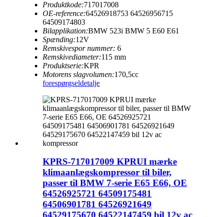
Produktkode:
717017008
OE-reference:
64526918753 64526956715
64509174803
Bilapplikation:
BMW 523i BMW 5 E60 E61
Spænding:
12V
Remskivespor nummer:
6
Remskivediameter:
115 mm
Produktserie:
KPR
Motorens slagvolumen:
170,5cc
forespørgsel
detalje
KPRS-717017009 KPRUI mærke
klimaanlægskompressor til biler,
passer til BMW 7-serie E65 E66, OE
64526925721 64509175481
64506901781 64526921649
64529175670 64522147459 bil 12v ac