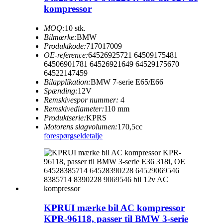
kompressor
MOQ:
10 stk.
Bilmærke:
BMW
Produktkode:
717017009
OE-reference:
64526925721 64509175481
64506901781 64526921649 64529175670
64522147459
Bilapplikation:
BMW 7-serie E65/E66
Spænding:
12V
Remskivespor nummer:
4
Remskivediameter:
110 mm
Produktserie:
KPRS
Motorens slagvolumen:
170,5cc
forespørgsel
detalje
KPRUI mærke bil AC kompressor
KPR-96118, passer til BMW 3-serie