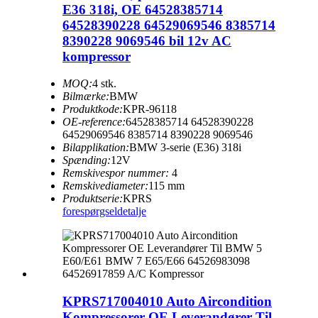
E36 318i, OE 64528385714
64528390228 64529069546 8385714
8390228 9069546 bil 12v AC
kompressor
MOQ:
4 stk.
Bilmærke:
BMW
Produktkode:
KPR-96118
OE-reference:
64528385714 64528390228
64529069546 8385714 8390228 9069546
Bilapplikation:
BMW 3-serie (E36) 318i
Spænding:
12V
Remskivespor nummer:
4
Remskivediameter:
115 mm
Produktserie:
KPRS
forespørgsel
detalje
KPRS717004010 Auto Aircondition
Kompressorer OE Leverandører Til