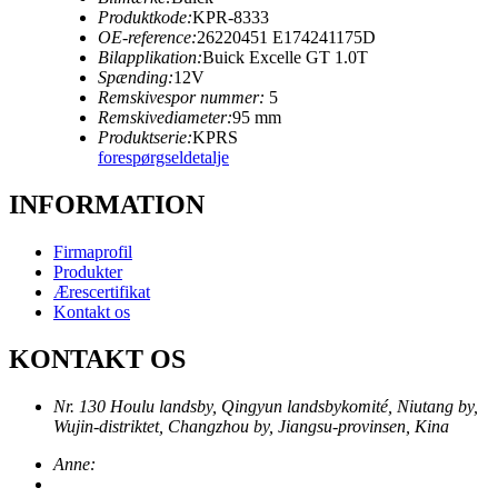
Produktkode:
KPR-8333
OE-reference:
26220451 E174241175D
Bilapplikation:
Buick Excelle GT 1.0T
Spænding:
12V
Remskivespor nummer:
5
Remskivediameter:
95 mm
Produktserie:
KPRS
forespørgsel
detalje
INFORMATION
Firmaprofil
Produkter
Ærescertifikat
Kontakt os
KONTAKT OS
Nr. 130 Houlu landsby, Qingyun landsbykomité, Niutang by,
Wujin-distriktet, Changzhou by, Jiangsu-provinsen, Kina
Anne: