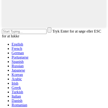
Tryk Enter for at søge eller ESC
for at lukke
English
French
German
Portuguese
Spanish
Russian
Japanese
Korean
Arabic
Irish
Greek
Turkish
Italian
Danish
Romanian