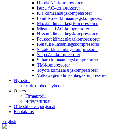
Honda AC-kompressorer
Isuzu AC-kompressorer
Kia klimaanlægskompressorer
Land Rover klimaanlægskompressor
Mazda klimaanlægskompressorer
Mitsubishi AC-kompressorer
Nissan klimaanlægskompressorer
Peugeot klimaanlægskompressorer
Renault klimaanlægskompressorer
Suzuki klimaanlægskompressorer
Saipa AC-kompressorer
Subaru klimaanlægskompressorer
TM-kompressorer
Toyota klimaanlægskompressorer
Volkswagen klimaanlægskompressorer
Nyheder
Virksomhedsnyheder
Om os
Firmaprofil
Ærescertifikat
Ofte stillede spørgsmål
Kontakt os
English