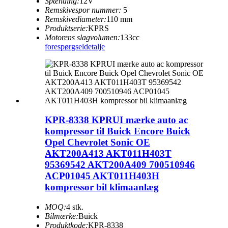
Spænding:
12V
Remskivespor nummer:
5
Remskivediameter:
110 mm
Produktserie:
KPRS
Motorens slagvolumen:
133cc
forespørgsel
detalje
KPR-8338 KPRUI mærke auto ac
kompressor til Buick Encore Buick
Opel Chevrolet Sonic OE
AKT200A413 AKT011H403T
95369542 AKT200A409 700510946
ACP01045 AKT011H403H
kompressor bil klimaanlæg
MOQ:
4 stk.
Bilmærke:
Buick
Produktkode:
KPR-8338