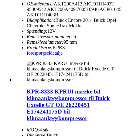
OE-reference:
AKT200A413 AKT011H403T
95369542 AKT200A409 700510946 ACP01045
AKT011H403H
Bilapplikation:
Buick Encore 2014 Buick Opel
Chevrolet Sonic/Trax Mokka
Spænding:
12V
Remskivespor nummer:
6
Remskivediameter:
95 mm
Produktserie:
KPRS
forespørgsel
detalje
KPR-8333 KPRUI mærke bil
klimaanlægskompressor til Buick
Excelle GT OE 26220451
E174241175D bil
klimaanlægskompressor
MOQ:
4 stk.
Bilmærke:
Buick