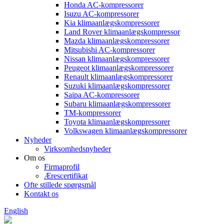
Honda AC-kompressorer
Isuzu AC-kompressorer
Kia klimaanlægskompressorer
Land Rover klimaanlægskompressor
Mazda klimaanlægskompressorer
Mitsubishi AC-kompressorer
Nissan klimaanlægskompressorer
Peugeot klimaanlægskompressorer
Renault klimaanlægskompressorer
Suzuki klimaanlægskompressorer
Saipa AC-kompressorer
Subaru klimaanlægskompressorer
TM-kompressorer
Toyota klimaanlægskompressorer
Volkswagen klimaanlægskompressorer
Nyheder
Virksomhedsnyheder
Om os
Firmaprofil
Ærescertifikat
Ofte stillede spørgsmål
Kontakt os
English