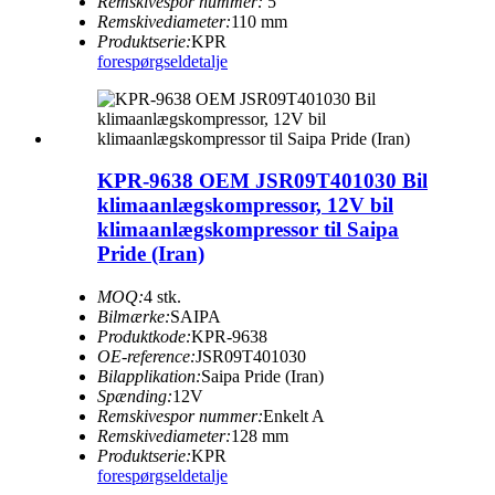
Remskivespor nummer:
5
Remskivediameter:
110 mm
Produktserie:
KPR
forespørgsel
detalje
KPR-9638 OEM JSR09T401030 Bil
klimaanlægskompressor, 12V bil
klimaanlægskompressor til Saipa
Pride (Iran)
MOQ:
4 stk.
Bilmærke:
SAIPA
Produktkode:
KPR-9638
OE-reference:
JSR09T401030
Bilapplikation:
Saipa Pride (Iran)
Spænding:
12V
Remskivespor nummer:
Enkelt A
Remskivediameter:
128 mm
Produktserie:
KPR
forespørgsel
detalje