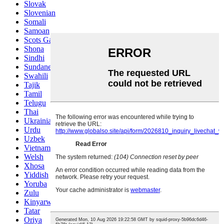
Slovak
Slovenian
Somali
Samoan
Scots Gaelic
Shona
Sindhi
Sundanese
Swahili
Tajik
Tamil
Telugu
Thai
Ukrainian
Urdu
Uzbek
Vietnamese
Welsh
Xhosa
Yiddish
Yoruba
Zulu
Kinyarwanda
Tatar
Oriya