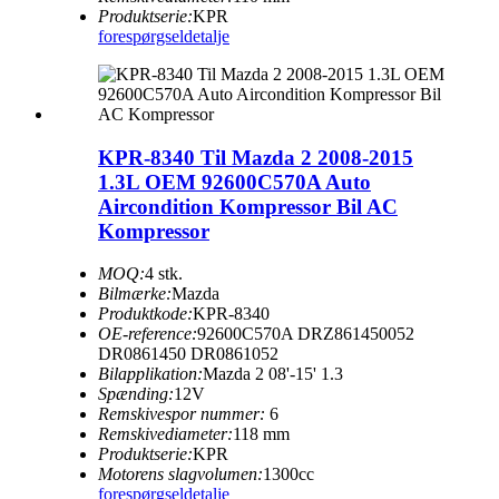
Produktserie:
KPR
forespørgsel
detalje
KPR-8340 Til Mazda 2 2008-2015
1.3L OEM 92600C570A Auto
Aircondition Kompressor Bil AC
Kompressor
MOQ:
4 stk.
Bilmærke:
Mazda
Produktkode:
KPR-8340
OE-reference:
92600C570A DRZ861450052
DR0861450 DR0861052
Bilapplikation:
Mazda 2 08'-15' 1.3
Spænding:
12V
Remskivespor nummer:
6
Remskivediameter:
118 mm
Produktserie:
KPR
Motorens slagvolumen:
1300cc
forespørgsel
detalje