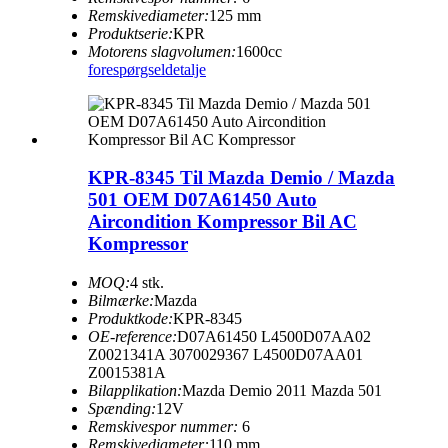
Remskivediameter:
125 mm
Produktserie:
KPR
Motorens slagvolumen:
1600cc
forespørgsel
detalje
KPR-8345 Til Mazda Demio / Mazda
501 OEM D07A61450 Auto
Aircondition Kompressor Bil AC
Kompressor
MOQ:
4 stk.
Bilmærke:
Mazda
Produktkode:
KPR-8345
OE-reference:
D07A61450 L4500D07AA02
Z0021341A 3070029367 L4500D07AA01
Z0015381A
Bilapplikation:
Mazda Demio 2011 Mazda 501
Spænding:
12V
Remskivespor nummer:
6
Remskivediameter:
110 mm