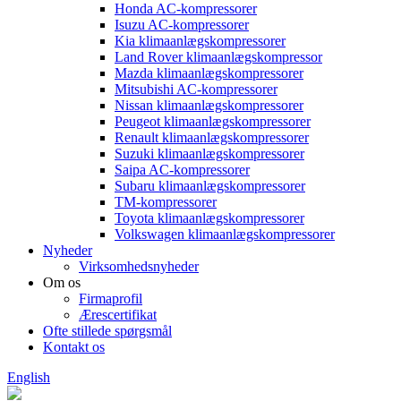
Honda AC-kompressorer
Isuzu AC-kompressorer
Kia klimaanlægskompressorer
Land Rover klimaanlægskompressor
Mazda klimaanlægskompressorer
Mitsubishi AC-kompressorer
Nissan klimaanlægskompressorer
Peugeot klimaanlægskompressorer
Renault klimaanlægskompressorer
Suzuki klimaanlægskompressorer
Saipa AC-kompressorer
Subaru klimaanlægskompressorer
TM-kompressorer
Toyota klimaanlægskompressorer
Volkswagen klimaanlægskompressorer
Nyheder
Virksomhedsnyheder
Om os
Firmaprofil
Ærescertifikat
Ofte stillede spørgsmål
Kontakt os
English