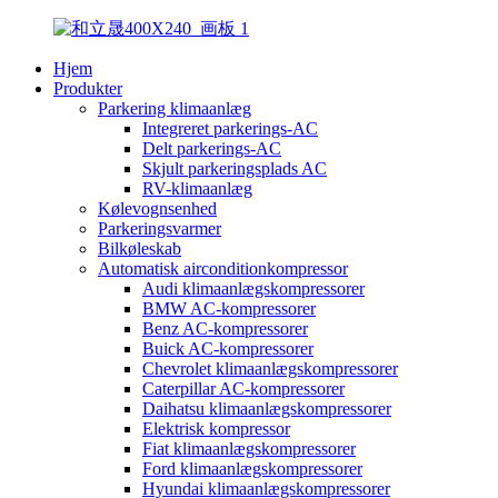
Hjem
Produkter
Parkering klimaanlæg
Integreret parkerings-AC
Delt parkerings-AC
Skjult parkeringsplads AC
RV-klimaanlæg
Kølevognsenhed
Parkeringsvarmer
Bilkøleskab
Automatisk airconditionkompressor
Audi klimaanlægskompressorer
BMW AC-kompressorer
Benz AC-kompressorer
Buick AC-kompressorer
Chevrolet klimaanlægskompressorer
Caterpillar AC-kompressorer
Daihatsu klimaanlægskompressorer
Elektrisk kompressor
Fiat klimaanlægskompressorer
Ford klimaanlægskompressorer
Hyundai klimaanlægskompressorer