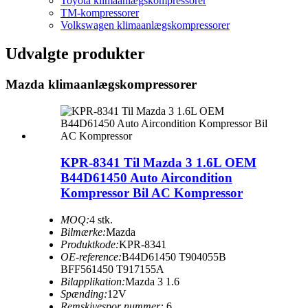
Toyota klimaanlægskompressorer
TM-kompressorer
Volkswagen klimaanlægskompressorer
Udvalgte produkter
Mazda klimaanlægskompressorer
KPR-8341 Til Mazda 3 1.6L OEM
B44D61450 Auto Aircondition
Kompressor Bil AC Kompressor
MOQ:
4 stk.
Bilmærke:
Mazda
Produktkode:
KPR-8341
OE-reference:
B44D61450 T904055B
BFF561450 T917155A
Bilapplikation:
Mazda 3 1.6
Spænding:
12V
Remskivespor nummer:
6