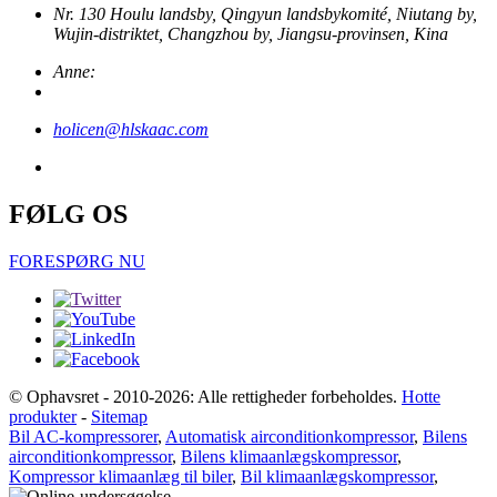
Nr. 130 Houlu landsby, Qingyun landsbykomité, Niutang by,
Wujin-distriktet, Changzhou by, Jiangsu-provinsen, Kina
Anne:
holicen@hlskaac.com
FØLG OS
FORESPØRG NU
© Ophavsret - 2010-2026: Alle rettigheder forbeholdes.
Hotte
produkter
-
Sitemap
Bil AC-kompressorer
,
Automatisk airconditionkompressor
,
Bilens
airconditionkompressor
,
Bilens klimaanlægskompressor
,
Kompressor klimaanlæg til biler
,
Bil klimaanlægskompressor
,