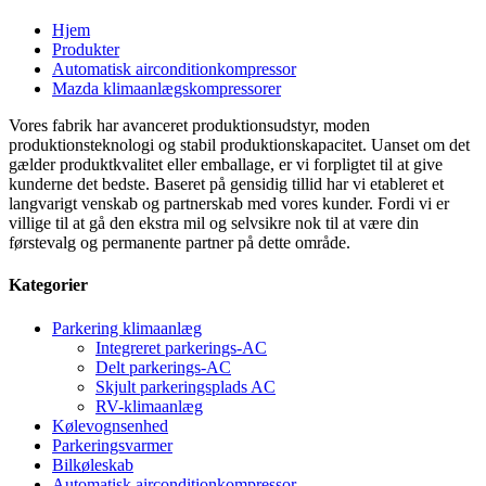
Hjem
Produkter
Automatisk airconditionkompressor
Mazda klimaanlægskompressorer
Vores fabrik har avanceret produktionsudstyr, moden
produktionsteknologi og stabil produktionskapacitet. Uanset om det
gælder produktkvalitet eller emballage, er vi forpligtet til at give
kunderne det bedste. Baseret på gensidig tillid har vi etableret et
langvarigt venskab og partnerskab med vores kunder. Fordi vi er
villige til at gå den ekstra mil og selvsikre nok til at være din
førstevalg og permanente partner på dette område.
Kategorier
Parkering klimaanlæg
Integreret parkerings-AC
Delt parkerings-AC
Skjult parkeringsplads AC
RV-klimaanlæg
Kølevognsenhed
Parkeringsvarmer
Bilkøleskab
Automatisk airconditionkompressor