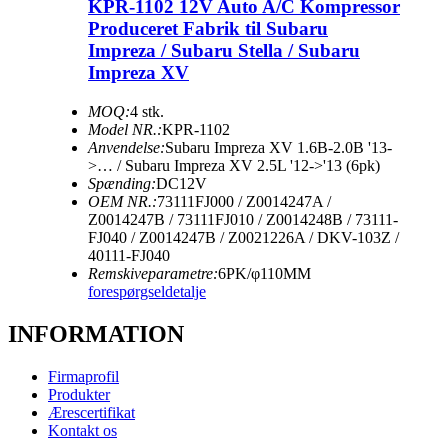
KPR-1102 12V Auto A/C Kompressor
Produceret Fabrik til Subaru
Impreza / Subaru Stella / Subaru
Impreza XV
MOQ:
4 stk.
Model NR.:
KPR-1102
Anvendelse:
Subaru Impreza XV 1.6B-2.0B '13-
>… / Subaru Impreza XV 2.5L '12->'13 (6pk)
Spænding:
DC12V
OEM NR.:
73111FJ000 / Z0014247A /
Z0014247B / 73111FJ010 / Z0014248B / 73111-
FJ040 / Z0014247B / Z0021226A / DKV-103Z /
40111-FJ040
Remskiveparametre:
6PK/φ110MM
forespørgsel
detalje
INFORMATION
Firmaprofil
Produkter
Ærescertifikat
Kontakt os