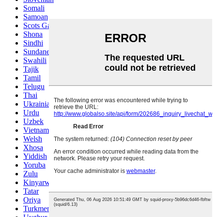
Somali
Samoan
Scots Gaelic
Shona
Sindhi
Sundanese
Swahili
Tajik
Tamil
Telugu
Thai
Ukrainian
Urdu
Uzbek
Vietnamese
Welsh
Xhosa
Yiddish
Yoruba
Zulu
Kinyarwanda
Tatar
Oriya
Turkmen