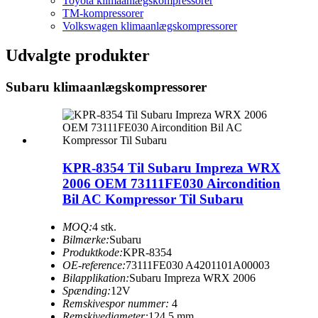
Toyota klimaanlægskompressorer
TM-kompressorer
Volkswagen klimaanlægskompressorer
Udvalgte produkter
Subaru klimaanlægskompressorer
KPR-8354 Til Subaru Impreza WRX
2006 OEM 73111FE030 Aircondition
Bil AC Kompressor Til Subaru
MOQ:
4 stk.
Bilmærke:
Subaru
Produktkode:
KPR-8354
OE-reference:
73111FE030 A4201101A00003
Bilapplikation:
Subaru Impreza WRX 2006
Spænding:
12V
Remskivespor nummer:
4
Remskivediameter:
124,5 mm