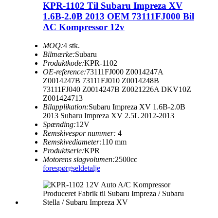
KPR-1102 Til Subaru Impreza XV
1.6B-2.0B 2013 OEM 73111FJ000 Bil
AC Kompressor 12v
MOQ:
4 stk.
Bilmærke:
Subaru
Produktkode:
KPR-1102
OE-reference:
73111FJ000 Z0014247A
Z0014247B 73111FJ010 Z0014248B
73111FJ040 Z0014247B Z0021226A DKV10Z
Z001424713
Bilapplikation:
Subaru Impreza XV 1.6B-2.0B
2013 Subaru Impreza XV 2.5L 2012-2013
Spænding:
12V
Remskivespor nummer:
4
Remskivediameter:
110 mm
Produktserie:
KPR
Motorens slagvolumen:
2500cc
forespørgsel
detalje