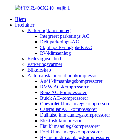
Hjem
Produkter
Parkering klimaanlæg
Integreret parkerings-AC
Delt parkerings-AC
Skjult parkeringsplads AC
RV-klimaanlæg
Kølevognsenhed
Parkeringsvarmer
Bilkøleskab
Automatisk airconditionkompressor
Audi klimaanlægskompressorer
BMW AC-kompressorer
Benz AC-kompressorer
Buick AC-kompressorer
Chevrolet klimaanlægskompressorer
Caterpillar AC-kompressorer
Daihatsu klimaanlægskompressorer
Elektrisk kompressor
Fiat klimaanlægskompressorer
Ford klimaanlægskompressorer
Hyundai klimaanlægskompressorer