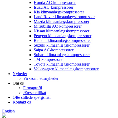
Honda AC-kompressorer
Isuzu AC-kompressorer
Kia klimaanlægskompressorer
Land Rover klimaanlægskompressor
Mazda klimaanlægskompressorer
Mitsubishi AC-kompressorer
Nissan klimaanlægskompressorer
Peugeot klimaanlægskompressorer
Renault klimaanlægskompressorer
Suzuki klimaanlægskompressorer
Saipa AC-kompressorer
Subaru klimaanlægskompressorer
TM-kompressorer
Toyota klimaanlægskompressorer
Volkswagen klimaanlægskompressorer
Nyheder
Virksomhedsnyheder
Om os
Firmaprofil
Ærescertifikat
Ofte stillede spørgsmål
Kontakt os
English