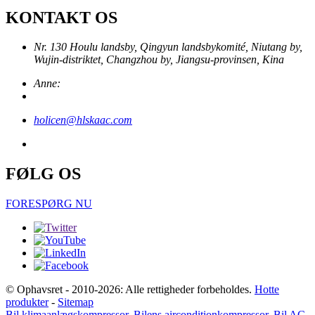
KONTAKT OS
Nr. 130 Houlu landsby, Qingyun landsbykomité, Niutang by,
Wujin-distriktet, Changzhou by, Jiangsu-provinsen, Kina
Anne:
holicen@hlskaac.com
FØLG OS
FORESPØRG NU
© Ophavsret - 2010-2026: Alle rettigheder forbeholdes.
Hotte
produkter
-
Sitemap
Bil klimaanlægskompressor
,
Bilens airconditionkompressor
,
Bil AC-