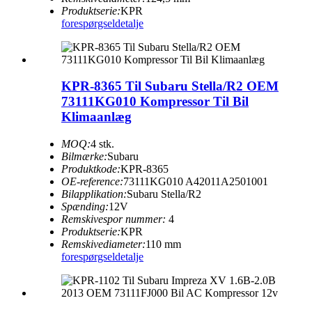
Produktserie:
KPR
forespørgsel
detalje
KPR-8365 Til Subaru Stella/R2 OEM
73111KG010 Kompressor Til Bil
Klimaanlæg
MOQ:
4 stk.
Bilmærke:
Subaru
Produktkode:
KPR-8365
OE-reference:
73111KG010 A42011A2501001
Bilapplikation:
Subaru Stella/R2
Spænding:
12V
Remskivespor nummer:
4
Produktserie:
KPR
Remskivediameter:
110 mm
forespørgsel
detalje