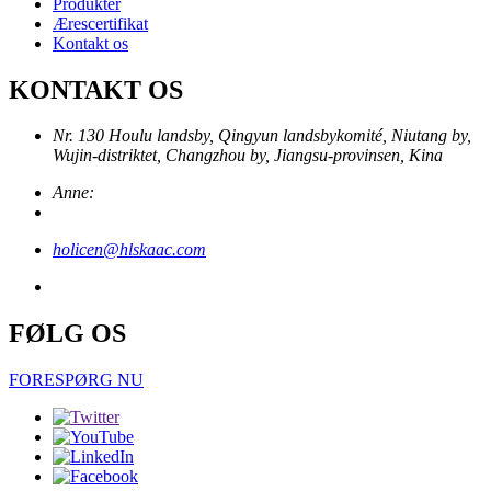
Produkter
Ærescertifikat
Kontakt os
KONTAKT OS
Nr. 130 Houlu landsby, Qingyun landsbykomité, Niutang by,
Wujin-distriktet, Changzhou by, Jiangsu-provinsen, Kina
Anne:
holicen@hlskaac.com
FØLG OS
FORESPØRG NU