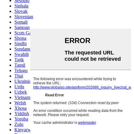
Sesotho
Sinhala
Slovak
Slovenian
Somali
Samoan
Scots Gaelic
Shona
Sindhi
Sundanese
Swahili
Tajik
Tamil
Telugu
Thai
Ukrainian
Urdu
Uzbek
Vietnamese
Welsh
Xhosa
Yiddish
Yoruba
Zulu
Kinyarwanda