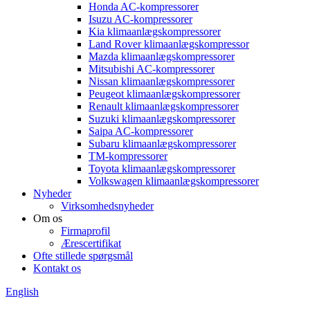
Honda AC-kompressorer
Isuzu AC-kompressorer
Kia klimaanlægskompressorer
Land Rover klimaanlægskompressor
Mazda klimaanlægskompressorer
Mitsubishi AC-kompressorer
Nissan klimaanlægskompressorer
Peugeot klimaanlægskompressorer
Renault klimaanlægskompressorer
Suzuki klimaanlægskompressorer
Saipa AC-kompressorer
Subaru klimaanlægskompressorer
TM-kompressorer
Toyota klimaanlægskompressorer
Volkswagen klimaanlægskompressorer
Nyheder
Virksomhedsnyheder
Om os
Firmaprofil
Ærescertifikat
Ofte stillede spørgsmål
Kontakt os
English