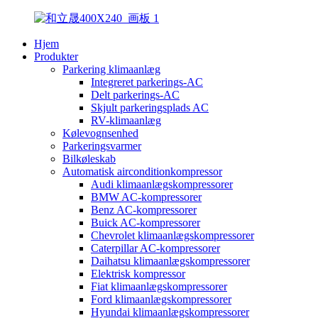
Hjem
Produkter
Parkering klimaanlæg
Integreret parkerings-AC
Delt parkerings-AC
Skjult parkeringsplads AC
RV-klimaanlæg
Kølevognsenhed
Parkeringsvarmer
Bilkøleskab
Automatisk airconditionkompressor
Audi klimaanlægskompressorer
BMW AC-kompressorer
Benz AC-kompressorer
Buick AC-kompressorer
Chevrolet klimaanlægskompressorer
Caterpillar AC-kompressorer
Daihatsu klimaanlægskompressorer
Elektrisk kompressor
Fiat klimaanlægskompressorer
Ford klimaanlægskompressorer
Hyundai klimaanlægskompressorer