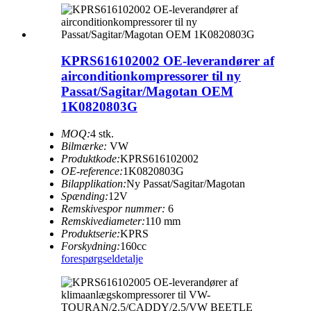
KPRS616102002 OE-leverandører af
airconditionkompressorer til ny
Passat/Sagitar/Magotan OEM
1K0820803G
MOQ:
4 stk.
Bilmærke:
VW
Produktkode:
KPRS616102002
OE-reference:
1K0820803G
Bilapplikation:
Ny Passat/Sagitar/Magotan
Spænding:
12V
Remskivespor nummer:
6
Remskivediameter:
110 mm
Produktserie:
KPRS
Forskydning:
160cc
forespørgsel
detalje