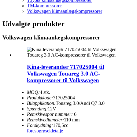
Toyota klimaanlægskompressorer
TM-kompressorer
Volkswagen klimaanlægskompressorer
Udvalgte produkter
Volkswagen klimaanlægskompressorer
Kina-leverandør 717025004 til
Volkswagen Touareg 3.0 AC-
kompressorer til Volkswagen
MOQ:
4 stk.
Produktkode:
717025004
Bilapplikation:
Touareg 3.0/Audi Q7 3.0
Spænding:
12V
Remskivespor nummer:
6
Remskivediameter:
110 mm
Forskydning:
170,5cc
forespørgsel
detalje