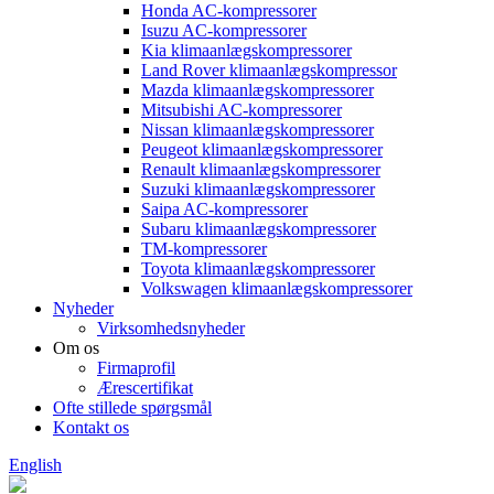
Honda AC-kompressorer
Isuzu AC-kompressorer
Kia klimaanlægskompressorer
Land Rover klimaanlægskompressor
Mazda klimaanlægskompressorer
Mitsubishi AC-kompressorer
Nissan klimaanlægskompressorer
Peugeot klimaanlægskompressorer
Renault klimaanlægskompressorer
Suzuki klimaanlægskompressorer
Saipa AC-kompressorer
Subaru klimaanlægskompressorer
TM-kompressorer
Toyota klimaanlægskompressorer
Volkswagen klimaanlægskompressorer
Nyheder
Virksomhedsnyheder
Om os
Firmaprofil
Ærescertifikat
Ofte stillede spørgsmål
Kontakt os
English