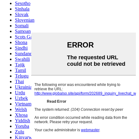
Sesotho
Sinhala
Slovak
Slovenian
Somali
Samoan
Scots Gaelic
Shona
Sindhi
Sundanese
Swahili
Tajik
Tamil
Telugu
Thai
Ukrainian
Urdu
Uzbek
Vietnamese
Welsh
Xhosa
Yiddish
Yoruba
Zulu
Kinyarwanda