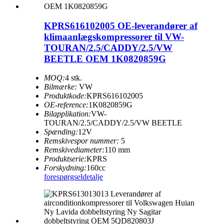
KPRS616102005 OE-leverandører af
klimaanlægskompressorer til VW-
TOURAN/2.5/CADDY/2.5/VW
BEETLE OEM 1K0820859G
MOQ:
4 stk.
Bilmærke:
VW
Produktkode:
KPRS616102005
OE-reference:
1K0820859G
Bilapplikation:
VW-
TOURAN/2.5/CADDY/2.5/VW BEETLE
Spænding:
12V
Remskivespor nummer:
5
Remskivediameter:
110 mm
Produktserie:
KPRS
Forskydning:
160cc
forespørgsel
detalje