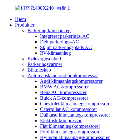
Hjem
Produkter
Parkering klimaanlæg
Integreret parkerings-AC
Delt parkerings-AC
Skjult parkeringsplads AC
RV-klimaanlæg
Kølevognsenhed
Parkeringsvarmer
Bilkøleskab
Automatisk airconditionkompressor
Audi klimaanlægskompressorer
BMW AC-kompressorer
Benz AC-kompressorer
Buick AC-kompressorer
Chevrolet klimaanlægskompressorer
Caterpillar AC-kompressorer
Daihatsu klimaanlægskompressorer
Elektrisk kompressor
Fiat klimaanlægskompressorer
Ford klimaanlægskompressorer
Hyundai klimaanlægskompressorer