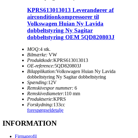
KPRS613013013 Leverandører af
airconditionkompressorer til
Volkswagen Huian Ny Lavida
dobbeltstyring Ny Sagitar
dobbeltstyring OEM 5QD820803J
MOQ:
4 stk.
Bilmærke:
VW
Produktkode:
KPRS613013013
OE-reference:
5QD820803J
Bilapplikation:
Volkswagen Huian Ny Lavida
dobbeltstyring Ny Sagitar dobbeltstyring
Spænding:
12V
Remskivespor nummer:
6
Remskivediameter:
110 mm
Produktserie:
KPRS
Forskydning:
133cc
forespørgsel
detalje
INFORMATION
Firmaprofil