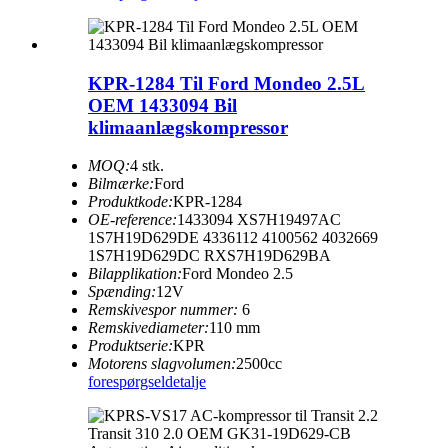
KPR-1284 Til Ford Mondeo 2.5L
OEM 1433094 Bil
klimaanlægskompressor
MOQ:
4 stk.
Bilmærke:
Ford
Produktkode:
KPR-1284
OE-reference:
1433094 XS7H19497AC
1S7H19D629DE 4336112 4100562 4032669
1S7H19D629DC RXS7H19D629BA
Bilapplikation:
Ford Mondeo 2.5
Spænding:
12V
Remskivespor nummer:
6
Remskivediameter:
110 mm
Produktserie:
KPR
Motorens slagvolumen:
2500cc
forespørgsel
detalje