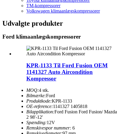
Toyota klimaanlægskompressorer
TM-kompressorer
Volkswagen klimaanlægskompressorer
Udvalgte produkter
Ford klimaanlægskompressorer
KPR-1133 Til Ford Fusion OEM
1141327 Auto Aircondition
Kompressor
MOQ:
4 stk.
Bilmærke:
Ford
Produktkode:
KPR-1133
OE-reference:
1141327 1405818
Bilapplikation:
Ford Fusion Ford Fusion/ Mazda
2 98'-12'
Spænding:
12V
Remskivespor nummer:
6
Remskivediameter:
97 mm