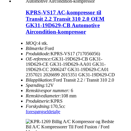
KPRS-VS17 AC-kompressor til
Transit 2.2 Transit 310 2.0 OEM
GK31-19D629-CB Automotive
Aircondition-kompressor
MOQ:
4 stk.
Bilmærke:
Ford
Produktkode:
KPRS-VS17 (717056056)
OE-reference:
GK31-19D629-CB GK31-
19D629-CE GK31-19D629-AA01 GK31-
19D629-CC 2006247 GK31-19D629-CA01
2357021 2026699 2015351 GK31-19D629-CD
Bilapplikation:
Ford Transit 2.2 / Transit 310 2.0
Spænding:
12V
Remskivespor nummer:
6
Remskivediameter:
108 mm
Produktserie:
KPRS
Forskydning:
170,5cc
forespørgsel
detalje