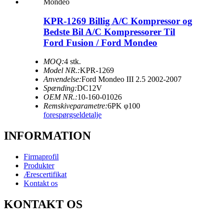
KPR-1269 Billig A/C Kompressor og
Bedste Bil A/C Kompressorer Til
Ford Fusion / Ford Mondeo
MOQ:
4 stk.
Model NR.:
KPR-1269
Anvendelse:
Ford Mondeo III 2.5 2002-2007
Spænding:
DC12V
OEM NR.:
10-160-01026
Remskiveparametre:
6PK φ100
forespørgsel
detalje
INFORMATION
Firmaprofil
Produkter
Ærescertifikat
Kontakt os
KONTAKT OS