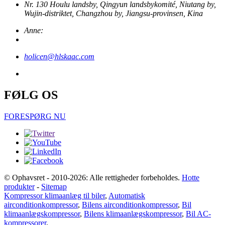
Nr. 130 Houlu landsby, Qingyun landsbykomité, Niutang by,
Wujin-distriktet, Changzhou by, Jiangsu-provinsen, Kina
Anne:
holicen@hlskaac.com
FØLG OS
FORESPØRG NU
© Ophavsret - 2010-2026: Alle rettigheder forbeholdes.
Hotte
produkter
-
Sitemap
Kompressor klimaanlæg til biler
,
Automatisk
airconditionkompressor
,
Bilens airconditionkompressor
,
Bil
klimaanlægskompressor
,
Bilens klimaanlægskompressor
,
Bil AC-
kompressorer
,