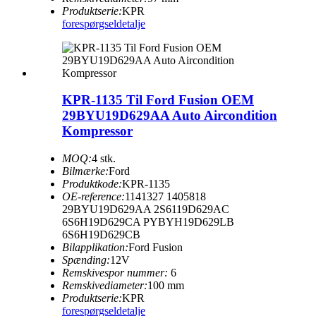
Produktserie:
KPR
forespørgsel
detalje
KPR-1135 Til Ford Fusion OEM
29BYU19D629AA Auto Aircondition
Kompressor
MOQ:
4 stk.
Bilmærke:
Ford
Produktkode:
KPR-1135
OE-reference:
1141327 1405818
29BYU19D629AA 2S6119D629AC
6S6H19D629CA PYBYH19D629LB
6S6H19D629CB
Bilapplikation:
Ford Fusion
Spænding:
12V
Remskivespor nummer:
6
Remskivediameter:
100 mm
Produktserie:
KPR
forespørgsel
detalje