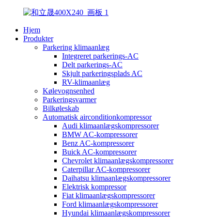
Hjem
Produkter
Parkering klimaanlæg
Integreret parkerings-AC
Delt parkerings-AC
Skjult parkeringsplads AC
RV-klimaanlæg
Kølevognsenhed
Parkeringsvarmer
Bilkøleskab
Automatisk airconditionkompressor
Audi klimaanlægskompressorer
BMW AC-kompressorer
Benz AC-kompressorer
Buick AC-kompressorer
Chevrolet klimaanlægskompressorer
Caterpillar AC-kompressorer
Daihatsu klimaanlægskompressorer
Elektrisk kompressor
Fiat klimaanlægskompressorer
Ford klimaanlægskompressorer
Hyundai klimaanlægskompressorer