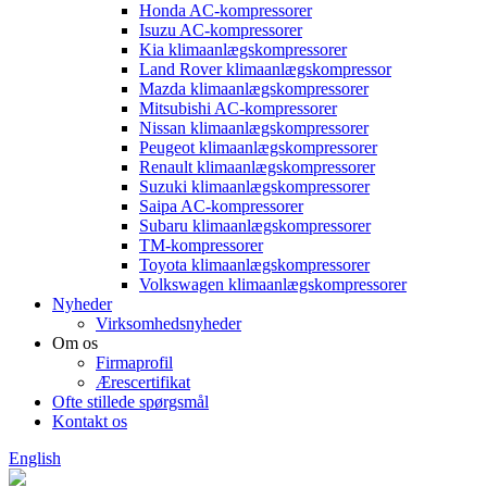
Honda AC-kompressorer
Isuzu AC-kompressorer
Kia klimaanlægskompressorer
Land Rover klimaanlægskompressor
Mazda klimaanlægskompressorer
Mitsubishi AC-kompressorer
Nissan klimaanlægskompressorer
Peugeot klimaanlægskompressorer
Renault klimaanlægskompressorer
Suzuki klimaanlægskompressorer
Saipa AC-kompressorer
Subaru klimaanlægskompressorer
TM-kompressorer
Toyota klimaanlægskompressorer
Volkswagen klimaanlægskompressorer
Nyheder
Virksomhedsnyheder
Om os
Firmaprofil
Ærescertifikat
Ofte stillede spørgsmål
Kontakt os
English