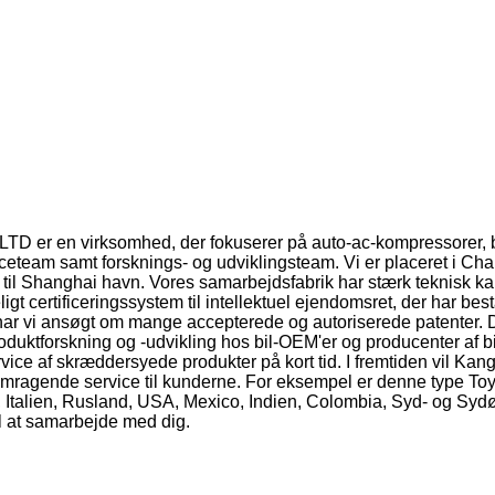
irksomhed, der fokuserer på auto-ac-kompressorer, biltilb
iceteam samt forsknings- og udviklingsteam. Vi er placeret i Ch
 til Shanghai havn. Vores samarbejdsfabrik har stærk teknisk kap
gt certificeringssystem til intellektuel ejendomsret, der har best
r vi ansøgt om mange accepterede og autoriserede patenter. De
oduktforskning og -udvikling hos bil-OEM'er og producenter af 
ce af skræddersyede produkter på kort tid. I fremtiden vil Kangp
fremragende service til kunderne. For eksempel er denne type Toy
 Italien, Rusland, USA, Mexico, Indien, Colombia, Syd- og Sydøst
 til at samarbejde med dig.