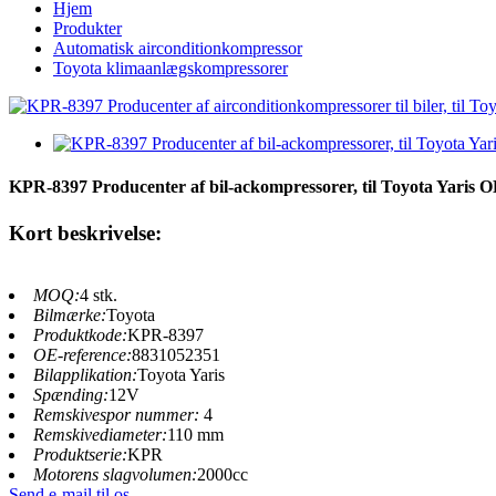
Hjem
Produkter
Automatisk airconditionkompressor
Toyota klimaanlægskompressorer
KPR-8397 Producenter af bil-ackompressorer, til Toyota Yaris
Kort beskrivelse:
MOQ:
4 stk.
Bilmærke:
Toyota
Produktkode:
KPR-8397
OE-reference:
8831052351
Bilapplikation:
Toyota Yaris
Spænding:
12V
Remskivespor nummer:
4
Remskivediameter:
110 mm
Produktserie:
KPR
Motorens slagvolumen:
2000cc
Send e-mail til os