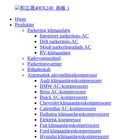
Hjem
Produkter
Parkering klimaanlæg
Integreret parkerings-AC
Delt parkerings-AC
Skjult parkeringsplads AC
RV-klimaanlæg
Kølevognsenhed
Parkeringsvarmer
Bilkøleskab
Automatisk airconditionkompressor
Audi klimaanlægskompressorer
BMW AC-kompressorer
Benz AC-kompressorer
Buick AC-kompressorer
Chevrolet klimaanlægskompressorer
Caterpillar AC-kompressorer
Daihatsu klimaanlægskompressorer
Elektrisk kompressor
Fiat klimaanlægskompressorer
Ford klimaanlægskompressorer
Hyundai klimaanlægskompressorer