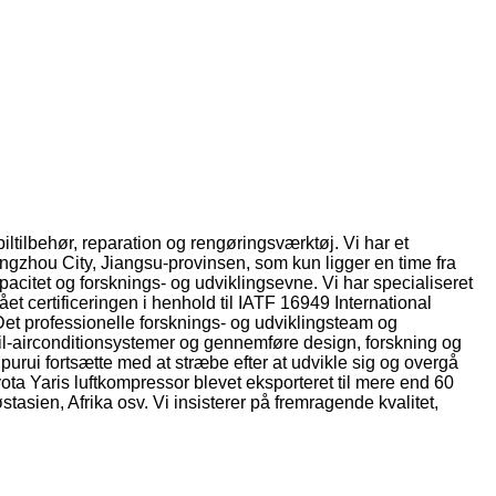
ehør, reparation og rengøringsværktøj. Vi har et
angzhou City, Jiangsu-provinsen, som kun ligger en time fra
acitet og forsknings- og udviklingsevne. Vi har specialiseret
ået certificeringen i henhold til IATF 16949 International
t professionelle forsknings- og udviklingsteam og
bil-airconditionsystemer og gennemføre design, forskning og
urui fortsætte med at stræbe efter at udvikle sig og overgå
ota Yaris luftkompressor blevet eksporteret til mere end 60
asien, Afrika osv. Vi insisterer på fremragende kvalitet,