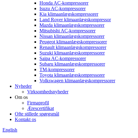
Honda AC-kompressorer
Isuzu AC-kompressorer
Kia klimaanlægskompressorer
Land Rover klimaanlægskompressor
Mazda klimaanlægskompressorer
Mitsubishi AC-kompressorer
Nissan klimaanlægskompressorer
Peugeot klimaanlægskompressorer
Renault klimaanlægskompressorer
Suzuki klimaanlægskompressorer
Saipa AC-kompressorer
Subaru klimaanlægskompressorer
TM-kompressorer
Toyota klimaanlægskompressorer
Volkswagen klimaanlægskompressorer
Nyheder
Virksomhedsnyheder
Om os
Firmaprofil
Ærescertifikat
Ofte stillede spørgsmål
Kontakt os
English