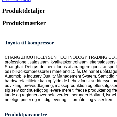
Produktdetaljer
Produktmærker
Toyota til kompressor
CHANG ZHOU HOLLYSEN TECHNOLOGY TRADING CO.,LTD er en v
professionelt salgsteam, kvalitetskontrolteam, eftersalgsserv
Shanghai. Det gør det nemt for os at arrangere godstransport
os i bil-ac-kompressorer i mere end 15 år. De har et upåklageli
Automobile Industry Quality Management System. Samtidig ha
hardwarefaciliteter kan opfylde de behov for skræddersyet pr
udvikling, prøveudtagning, masseproduktion og eftersalgsservi
sig selv kontinuerligt og levere mere tilfredse produkter og 
lande og regioner over hele verden, herunder Holland, Israel,
rimelige priser og rettidig levering til formålet, og vi ser frem
Produktparametre