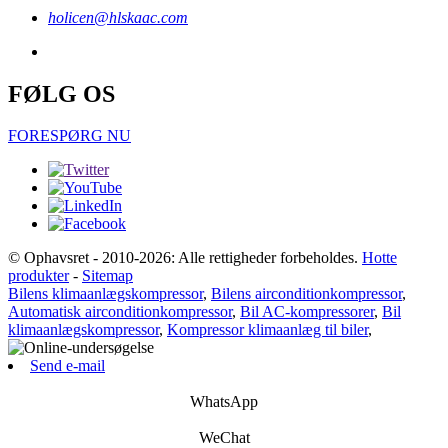
holicen@hlskaac.com
FØLG OS
FORESPØRG NU
© Ophavsret - 2010-2026: Alle rettigheder forbeholdes.
Hotte
produkter
-
Sitemap
Bilens klimaanlægskompressor
,
Bilens airconditionkompressor
,
Automatisk airconditionkompressor
,
Bil AC-kompressorer
,
Bil
klimaanlægskompressor
,
Kompressor klimaanlæg til biler
,
Send e-mail
WhatsApp
WeChat