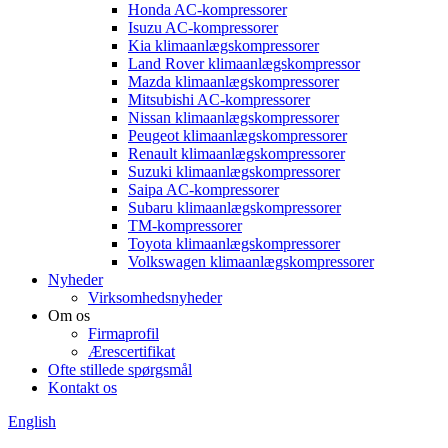
Honda AC-kompressorer
Isuzu AC-kompressorer
Kia klimaanlægskompressorer
Land Rover klimaanlægskompressor
Mazda klimaanlægskompressorer
Mitsubishi AC-kompressorer
Nissan klimaanlægskompressorer
Peugeot klimaanlægskompressorer
Renault klimaanlægskompressorer
Suzuki klimaanlægskompressorer
Saipa AC-kompressorer
Subaru klimaanlægskompressorer
TM-kompressorer
Toyota klimaanlægskompressorer
Volkswagen klimaanlægskompressorer
Nyheder
Virksomhedsnyheder
Om os
Firmaprofil
Ærescertifikat
Ofte stillede spørgsmål
Kontakt os
English