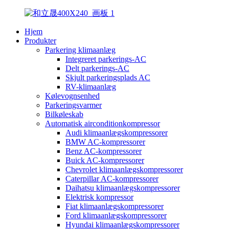
Hjem
Produkter
Parkering klimaanlæg
Integreret parkerings-AC
Delt parkerings-AC
Skjult parkeringsplads AC
RV-klimaanlæg
Kølevognsenhed
Parkeringsvarmer
Bilkøleskab
Automatisk airconditionkompressor
Audi klimaanlægskompressorer
BMW AC-kompressorer
Benz AC-kompressorer
Buick AC-kompressorer
Chevrolet klimaanlægskompressorer
Caterpillar AC-kompressorer
Daihatsu klimaanlægskompressorer
Elektrisk kompressor
Fiat klimaanlægskompressorer
Ford klimaanlægskompressorer
Hyundai klimaanlægskompressorer