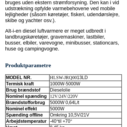
bruges uden ekstern strømforsyning. Den kan i vid
udstrækning opfylde varmebehovene ved mobile
lejligheder (såsom køretøjer, fiskeri, udendørslejre,
skibe og yachter osv.).
Alt-i-en diesel luftvarmere er meget udbredt i
landbrugskøretøjer, gravemaskiner, lastbiler,
busser, elbiler, varevogne, minibusser, stationcars,
huse og campingvogne.
Produktparametre
MODEL NR.
HLSW-JRQ00
13LD
Termisk kraft
1000W-5000W
Brug brændstof
Dieselolie
Nominel spænding
12V/24V/220V
Brændstofforbrug
5000W 0,64L/t
Nominel effekt
5000W
Spænding offline
Omkring 10,5V/21V
Arbejdstemperatur
-40
°
til +70
°