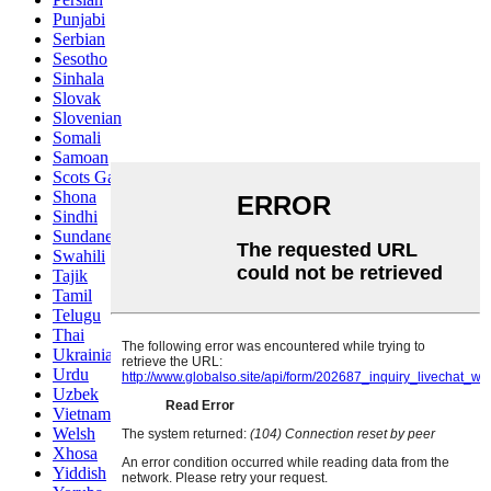
Punjabi
Serbian
Sesotho
Sinhala
Slovak
Slovenian
Somali
Samoan
Scots Gaelic
Shona
Sindhi
Sundanese
Swahili
Tajik
Tamil
Telugu
Thai
Ukrainian
Urdu
Uzbek
Vietnamese
Welsh
Xhosa
Yiddish