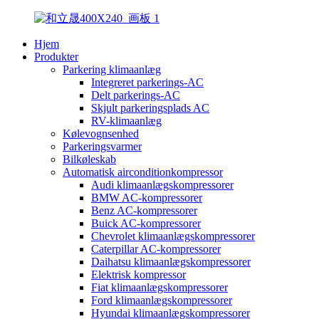
Hjem
Produkter
Parkering klimaanlæg
Integreret parkerings-AC
Delt parkerings-AC
Skjult parkeringsplads AC
RV-klimaanlæg
Kølevognsenhed
Parkeringsvarmer
Bilkøleskab
Automatisk airconditionkompressor
Audi klimaanlægskompressorer
BMW AC-kompressorer
Benz AC-kompressorer
Buick AC-kompressorer
Chevrolet klimaanlægskompressorer
Caterpillar AC-kompressorer
Daihatsu klimaanlægskompressorer
Elektrisk kompressor
Fiat klimaanlægskompressorer
Ford klimaanlægskompressorer
Hyundai klimaanlægskompressorer