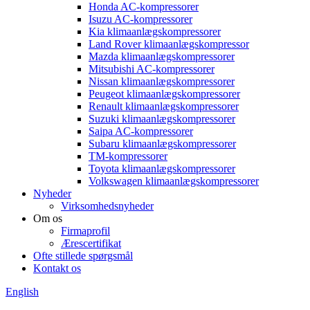
Honda AC-kompressorer
Isuzu AC-kompressorer
Kia klimaanlægskompressorer
Land Rover klimaanlægskompressor
Mazda klimaanlægskompressorer
Mitsubishi AC-kompressorer
Nissan klimaanlægskompressorer
Peugeot klimaanlægskompressorer
Renault klimaanlægskompressorer
Suzuki klimaanlægskompressorer
Saipa AC-kompressorer
Subaru klimaanlægskompressorer
TM-kompressorer
Toyota klimaanlægskompressorer
Volkswagen klimaanlægskompressorer
Nyheder
Virksomhedsnyheder
Om os
Firmaprofil
Ærescertifikat
Ofte stillede spørgsmål
Kontakt os
English