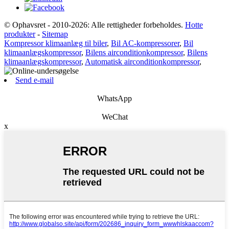
© Ophavsret - 2010-2026: Alle rettigheder forbeholdes.
Hotte
produkter
-
Sitemap
Kompressor klimaanlæg til biler
,
Bil AC-kompressorer
,
Bil
klimaanlægskompressor
,
Bilens airconditionkompressor
,
Bilens
klimaanlægskompressor
,
Automatisk airconditionkompressor
,
Send e-mail
WhatsApp
WeChat
x