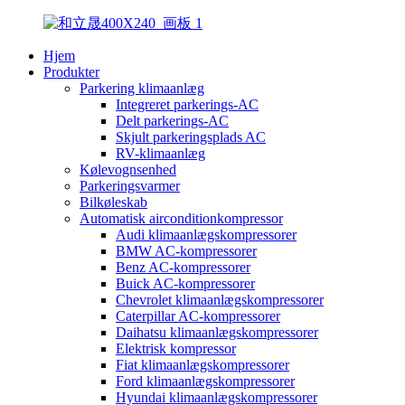
Hjem
Produkter
Parkering klimaanlæg
Integreret parkerings-AC
Delt parkerings-AC
Skjult parkeringsplads AC
RV-klimaanlæg
Kølevognsenhed
Parkeringsvarmer
Bilkøleskab
Automatisk airconditionkompressor
Audi klimaanlægskompressorer
BMW AC-kompressorer
Benz AC-kompressorer
Buick AC-kompressorer
Chevrolet klimaanlægskompressorer
Caterpillar AC-kompressorer
Daihatsu klimaanlægskompressorer
Elektrisk kompressor
Fiat klimaanlægskompressorer
Ford klimaanlægskompressorer
Hyundai klimaanlægskompressorer