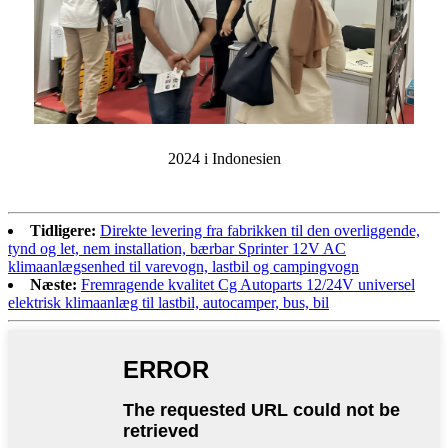
2024 i Indonesien
Tidligere:
Direkte levering fra fabrikken til den overliggende,
tynd og let, nem installation, bærbar Sprinter 12V AC
klimaanlægsenhed til varevogn, lastbil og campingvogn
Næste:
Fremragende kvalitet Cg Autoparts 12/24V universel
elektrisk klimaanlæg til lastbil, autocamper, bus, bil