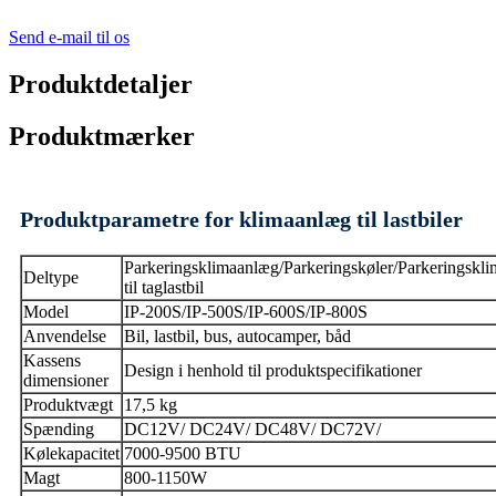
Send e-mail til os
Produktdetaljer
Produktmærker
Produktparametre for klimaanlæg til lastbiler
Parkeringsklimaanlæg/Parkeringskøler/Parkeringskl
Deltype
til taglastbil
Model
IP-200S/IP-500S/IP-600S/IP-800S
Anvendelse
Bil, lastbil, bus, autocamper, båd
Kassens
Design i henhold til produktspecifikationer
dimensioner
Produktvægt
17,5 kg
Spænding
DC12V/ DC24V/ DC48V/ DC72V/
Kølekapacitet
7000-9500 BTU
Magt
800-1150W