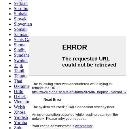
Serbian
Sesotho
Sinhala
Slovak
Slovenian
Somali
Samoan
Scots Gaelic
Shona
Sindhi
Sundanese
Swahili
Tajik
Tamil
Telugu
Thai
Ukrainian
Urdu
Uzbek
Vietnamese
Welsh
Xhosa
Yiddish
Yoruba
Zulu