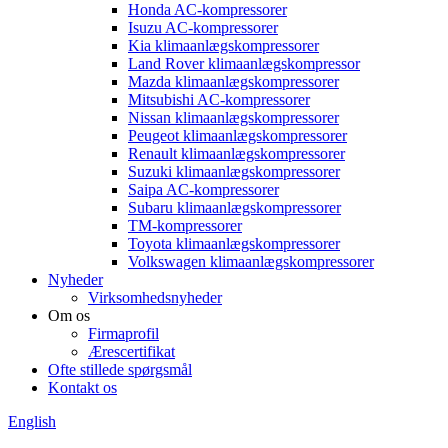
Honda AC-kompressorer
Isuzu AC-kompressorer
Kia klimaanlægskompressorer
Land Rover klimaanlægskompressor
Mazda klimaanlægskompressorer
Mitsubishi AC-kompressorer
Nissan klimaanlægskompressorer
Peugeot klimaanlægskompressorer
Renault klimaanlægskompressorer
Suzuki klimaanlægskompressorer
Saipa AC-kompressorer
Subaru klimaanlægskompressorer
TM-kompressorer
Toyota klimaanlægskompressorer
Volkswagen klimaanlægskompressorer
Nyheder
Virksomhedsnyheder
Om os
Firmaprofil
Ærescertifikat
Ofte stillede spørgsmål
Kontakt os
English