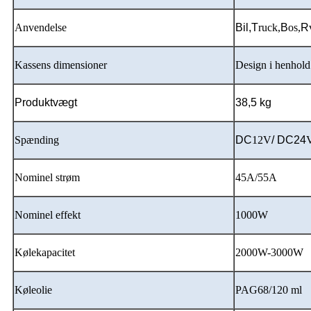
Anvendelse
Bil,
T
ruck,
B
os,
R
Kassens dimensioner
Design i henhold 
Produktvægt
38,5 kg
Spænding
DC
12V
/ DC24
Nominel strøm
45A/55A
Nominel effekt
1000W
Kølekapacitet
2000W-3000W
Køleolie
PAG68/120 ml