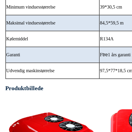
Minimum vinduesstørrelse
39*30,5 cm
Maksimal vinduesstørrelse
84,5*59,5 m
Kølemiddel
R134A
Garanti
F
tre
1 års garant
Udvendig maskinstørrelse
97,5*77*18,5 c
Produktbillede