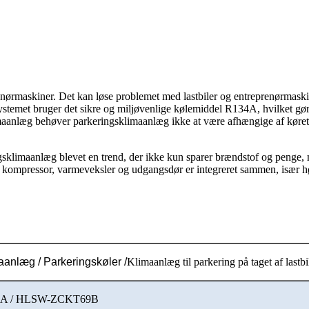
renørmaskiner. Det kan løse problemet med lastbiler og entreprenørmaski
emet bruger det sikre og miljøvenlige kølemiddel R134A, hvilket gør
aanlæg behøver parkeringsklimaanlæg ikke at være afhængige af køretø
ingsklimaanlæg blevet en trend, der ikke kun sparer brændstof og penge,
r kompressor, varmeveksler og udgangsdør er integreret sammen, især høj 
aanlæg / Parkeringskøler /
Klimaanlæg til parkering på taget af lastbi
A / HLSW-ZCKT69B