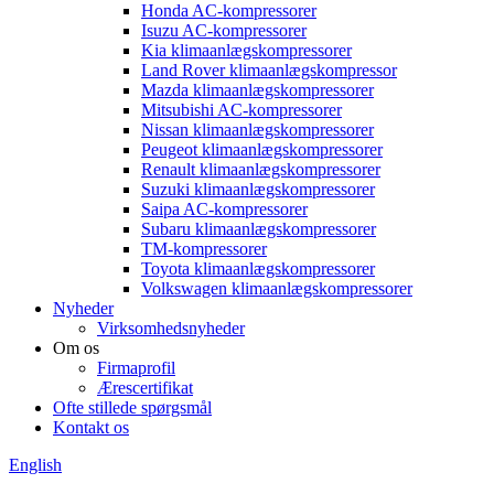
Honda AC-kompressorer
Isuzu AC-kompressorer
Kia klimaanlægskompressorer
Land Rover klimaanlægskompressor
Mazda klimaanlægskompressorer
Mitsubishi AC-kompressorer
Nissan klimaanlægskompressorer
Peugeot klimaanlægskompressorer
Renault klimaanlægskompressorer
Suzuki klimaanlægskompressorer
Saipa AC-kompressorer
Subaru klimaanlægskompressorer
TM-kompressorer
Toyota klimaanlægskompressorer
Volkswagen klimaanlægskompressorer
Nyheder
Virksomhedsnyheder
Om os
Firmaprofil
Ærescertifikat
Ofte stillede spørgsmål
Kontakt os
English