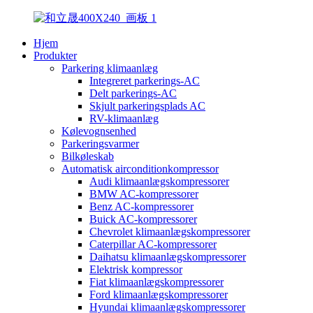
Hjem
Produkter
Parkering klimaanlæg
Integreret parkerings-AC
Delt parkerings-AC
Skjult parkeringsplads AC
RV-klimaanlæg
Kølevognsenhed
Parkeringsvarmer
Bilkøleskab
Automatisk airconditionkompressor
Audi klimaanlægskompressorer
BMW AC-kompressorer
Benz AC-kompressorer
Buick AC-kompressorer
Chevrolet klimaanlægskompressorer
Caterpillar AC-kompressorer
Daihatsu klimaanlægskompressorer
Elektrisk kompressor
Fiat klimaanlægskompressorer
Ford klimaanlægskompressorer
Hyundai klimaanlægskompressorer