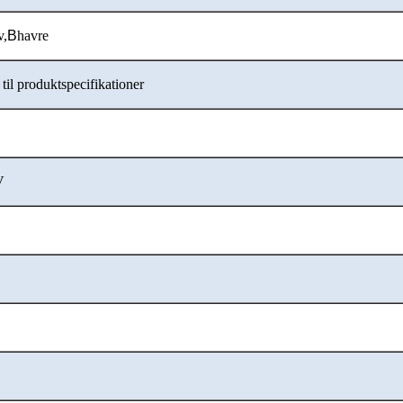
v,
B
havre
til produktspecifikationer
V