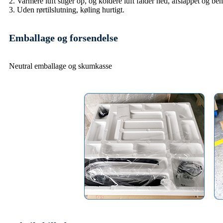
2. Varmere luft stiger op, og koldere luft falder ned, afslappet og beh
3. Uden rørtilslutning, køling hurtigt.
Emballage og forsendelse
Neutral emballage og skumkasse