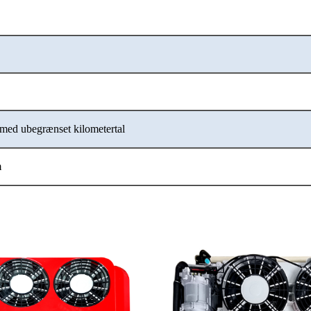
i med ubegrænset kilometertal
m